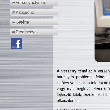
Versenyhelyszín
Kapcsolat
Galéria
Eredmények
A verseny témája:
A verseny
bármilyen probléma, feladat
kikötés van csak: a feladat ne
vagy már meglévő elemekből ö
fejlesztő kitek, érzékelők, st
elkészítenie.