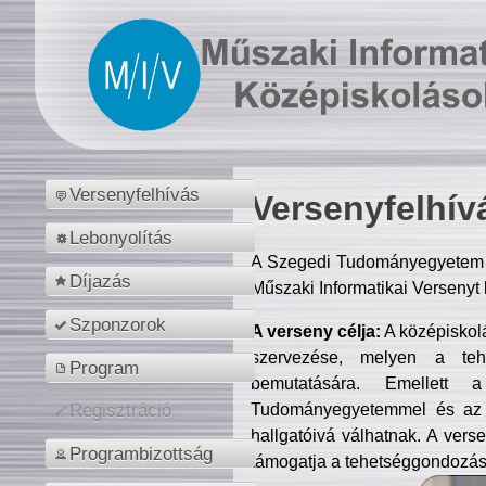
Versenyfelhívás
Versenyfelhív
Lebonyolítás
A Szegedi Tudományegyetem M
Díjazás
Műszaki Informatikai Versenyt
Szponzorok
A verseny célja:
A középiskol
szervezése, melyen a tehe
Program
bemutatására. Emellett 
Tudományegyetemmel és az o
Regisztráció
hallgatóivá válhatnak. A verse
Programbizottság
támogatja a tehetséggondozást