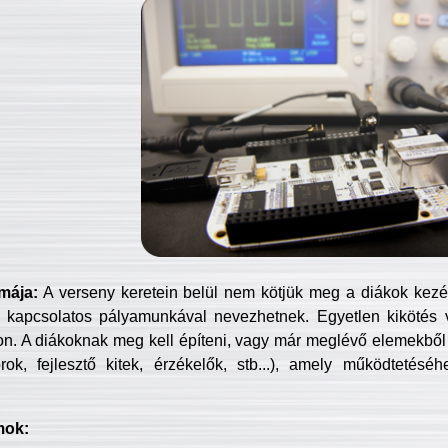
mája:
A verseny keretein belül nem kötjük meg a diákok kezét 
 kapcsolatos pályamunkával nevezhetnek. Egyetlen kikötés 
jon. A diákoknak meg kell építeni, vagy már meglévő elemekből ö
ok, fejlesztő kitek, érzékelők, stb...), amely működtetésé
mok: