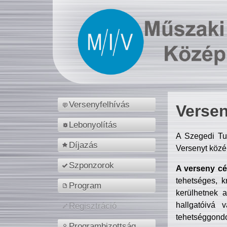
Versenyfelhívás
Versen
Lebonyolítás
A Szegedi Tu
Díjazás
Versenyt közé
Szponzorok
A verseny cél
tehetséges, k
Program
kerülhetnek 
hallgatóivá 
Regisztráció
tehetséggondo
Programbizottság