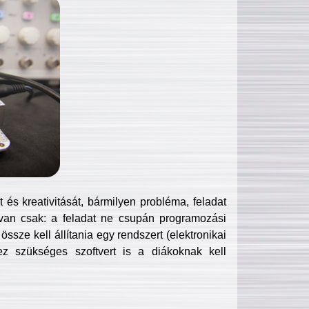
és kreativitását, bármilyen probléma, feladat
van csak: a feladat ne csupán programozási
ssze kell állítania egy rendszert (elektronikai
hez szükséges szoftvert is a diákoknak kell