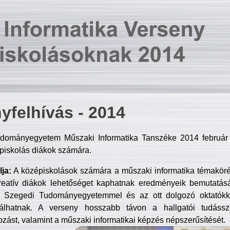
yfelhívás - 2014
dományegyetem Műszaki Informatika Tanszéke 2014 február 2
piskolás diákok számára.
ja:
A középiskolások számára a műszaki informatika témakör
reatív diákok lehetőséget kaphatnak eredményeik bemutatásá
a Szegedi Tudományegyetemmel és az ott dolgozó oktatókka
válhatnak. A verseny hosszabb távon a hallgatói tudásszi
zást, valamint a műszaki informatikai képzés népszerűsítését.