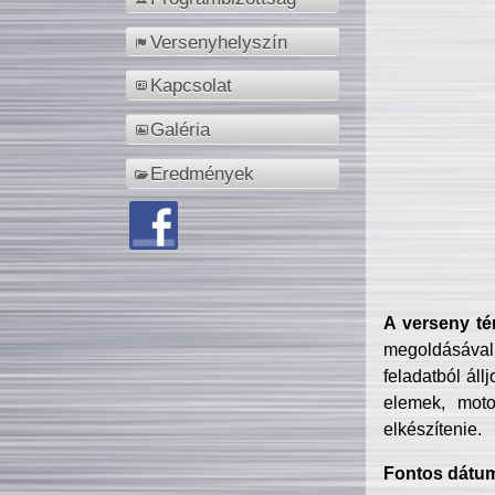
Versenyhelyszín
Kapcsolat
Galéria
Eredmények
A verseny té
megoldásával
feladatból áll
elemek, motor
elkészítenie.
Fontos dátu