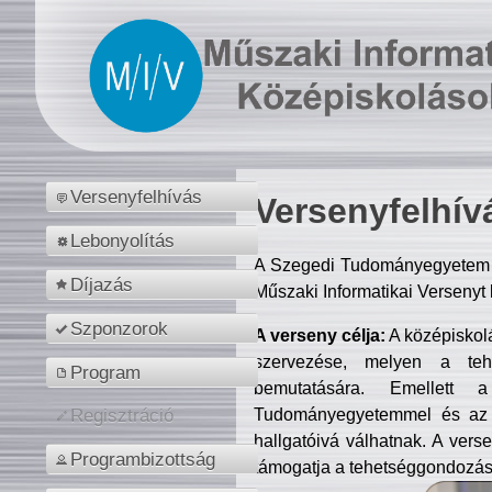
Versenyfelhívás
Versenyfelhív
Lebonyolítás
A Szegedi Tudományegyetem M
Díjazás
Műszaki Informatikai Versenyt
Szponzorok
A verseny célja:
A középiskol
szervezése, melyen a tehe
Program
bemutatására. Emellett 
Tudományegyetemmel és az o
Regisztráció
hallgatóivá válhatnak. A verse
Programbizottság
támogatja a tehetséggondozást