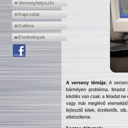
Versenyhelyszín
Kapcsolat
Galéria
Eredmények
A verseny témája:
A verseny
bármilyen probléma, feladat
kikötés van csak: a feladat ne
vagy már meglévő elemekből ö
fejlesztő kitek, érzékelők, st
elkészítenie.