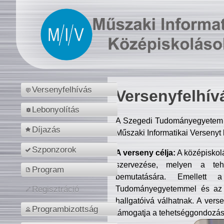
Versenyfelhívás
Versenyfelhív
Lebonyolítás
A Szegedi Tudományegyetem M
Díjazás
Műszaki Informatikai Versenyt
Szponzorok
A verseny célja:
A középiskol
szervezése, melyen a tehe
Program
bemutatására. Emellett 
Tudományegyetemmel és az o
Regisztráció
hallgatóivá válhatnak. A verse
Programbizottság
támogatja a tehetséggondozást