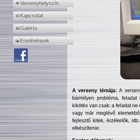
Versenyhelyszín
Kapcsolat
Galéria
Eredmények
A verseny témája:
A verseny
bármilyen probléma, feladat
kikötés van csak: a feladat ne
vagy már meglévő elemekből ö
fejlesztő kitek, érzékelők, st
elkészítenie.