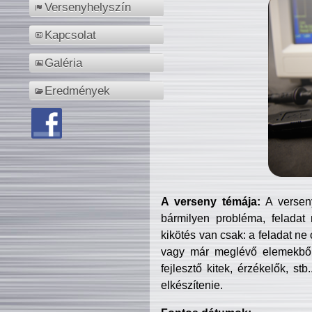
Versenyhelyszín
Kapcsolat
Galéria
Eredmények
A verseny témája:
A verseny
bármilyen probléma, feladat
kikötés van csak: a feladat ne
vagy már meglévő elemekből ö
fejlesztő kitek, érzékelők, st
elkészítenie.