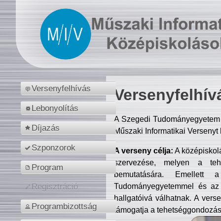
Versenyfelhívás
Versenyfelhív
Lebonyolítás
A Szegedi Tudományegyetem M
Díjazás
Műszaki Informatikai Versenyt
Szponzorok
A verseny célja:
A középiskol
szervezése, melyen a tehe
Program
bemutatására. Emellett 
Tudományegyetemmel és az o
Regisztráció
hallgatóivá válhatnak. A verse
Programbizottság
támogatja a tehetséggondozást