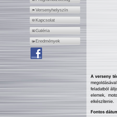
Versenyhelyszín
Kapcsolat
Galéria
Eredmények
A verseny té
megoldásával
feladatból áll
elemek, motor
elkészítenie.
Fontos dátu