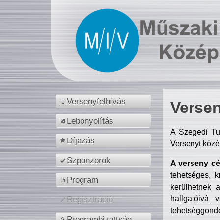
Versenyfelhívás
Versen
Lebonyolítás
A Szegedi Tu
Díjazás
Versenyt közé
Szponzorok
A verseny cél
tehetséges, k
Program
kerülhetnek 
hallgatóivá 
Regisztráció
tehetséggondo
Programbizottság