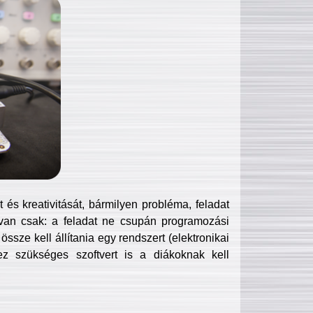
és kreativitását, bármilyen probléma, feladat
van csak: a feladat ne csupán programozási
ssze kell állítania egy rendszert (elektronikai
hez szükséges szoftvert is a diákoknak kell