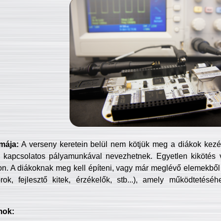
mája:
A verseny keretein belül nem kötjük meg a diákok kezét 
 kapcsolatos pályamunkával nevezhetnek. Egyetlen kikötés 
jon. A diákoknak meg kell építeni, vagy már meglévő elemekből ö
ok, fejlesztő kitek, érzékelők, stb...), amely működtetésé
mok: