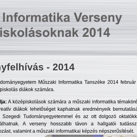
yfelhívás - 2014
dományegyetem Műszaki Informatika Tanszéke 2014 február 2
piskolás diákok számára.
ja:
A középiskolások számára a műszaki informatika témakör
reatív diákok lehetőséget kaphatnak eredményeik bemutatásá
a Szegedi Tudományegyetemmel és az ott dolgozó oktatókka
válhatnak. A verseny hosszabb távon a hallgatói tudásszi
zást, valamint a műszaki informatikai képzés népszerűsítését.