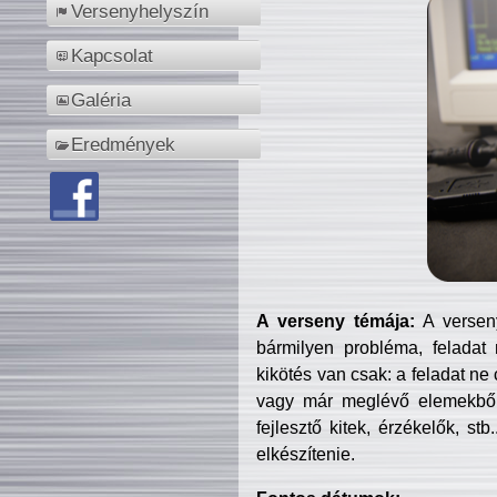
Versenyhelyszín
Kapcsolat
Galéria
Eredmények
A verseny témája:
A verseny
bármilyen probléma, feladat
kikötés van csak: a feladat ne
vagy már meglévő elemekből ö
fejlesztő kitek, érzékelők, st
elkészítenie.