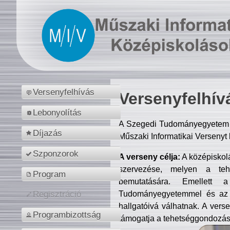
Versenyfelhívás
Versenyfelhív
Lebonyolítás
A Szegedi Tudományegyetem M
Díjazás
Műszaki Informatikai Versenyt
Szponzorok
A verseny célja:
A középiskol
szervezése, melyen a tehe
Program
bemutatására. Emellett 
Tudományegyetemmel és az o
Regisztráció
hallgatóivá válhatnak. A verse
Programbizottság
támogatja a tehetséggondozást