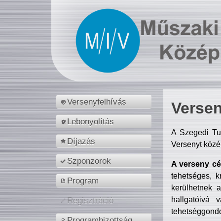
Versenyfelhívás
Versen
Lebonyolítás
A Szegedi Tu
Díjazás
Versenyt közé
Szponzorok
A verseny cél
tehetséges, k
Program
kerülhetnek 
hallgatóivá 
Regisztráció
tehetséggondo
Programbizottság