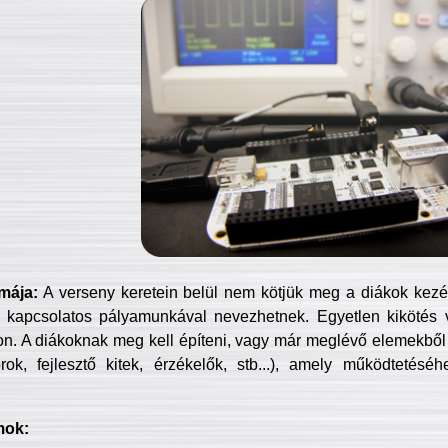
mája:
A verseny keretein belül nem kötjük meg a diákok kezét 
 kapcsolatos pályamunkával nevezhetnek. Egyetlen kikötés 
jon. A diákoknak meg kell építeni, vagy már meglévő elemekből ö
ok, fejlesztő kitek, érzékelők, stb...), amely működtetésé
mok: