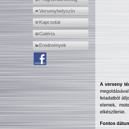
Versenyhelyszín
Kapcsolat
Galéria
Eredmények
A verseny té
megoldásával
feladatból áll
elemek, motor
elkészítenie.
Fontos dátu