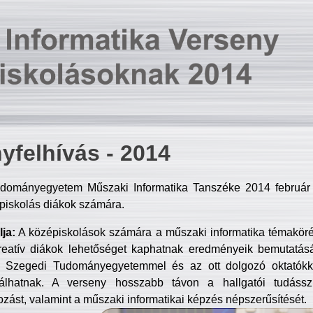
yfelhívás - 2014
dományegyetem Műszaki Informatika Tanszéke 2014 február 2
piskolás diákok számára.
ja:
A középiskolások számára a műszaki informatika témakör
reatív diákok lehetőséget kaphatnak eredményeik bemutatásá
a Szegedi Tudományegyetemmel és az ott dolgozó oktatókka
válhatnak. A verseny hosszabb távon a hallgatói tudásszi
zást, valamint a műszaki informatikai képzés népszerűsítését.