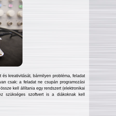
és kreativitását, bármilyen probléma, feladat
van csak: a feladat ne csupán programozási
ssze kell állítania egy rendszert (elektronikai
hez szükséges szoftvert is a diákoknak kell