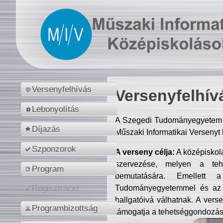
Versenyfelhívás
Versenyfelhív
Lebonyolítás
A Szegedi Tudományegyetem M
Díjazás
Műszaki Informatikai Versenyt
Szponzorok
A verseny célja:
A középiskol
szervezése, melyen a tehe
Program
bemutatására. Emellett 
Tudományegyetemmel és az o
Regisztráció
hallgatóivá válhatnak. A verse
Programbizottság
támogatja a tehetséggondozást