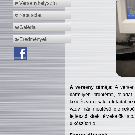
Versenyhelyszín
Kapcsolat
Galéria
Eredmények
A verseny témája:
A verseny
bármilyen probléma, feladat
kikötés van csak: a feladat ne
vagy már meglévő elemekből ö
fejlesztő kitek, érzékelők, st
elkészítenie.