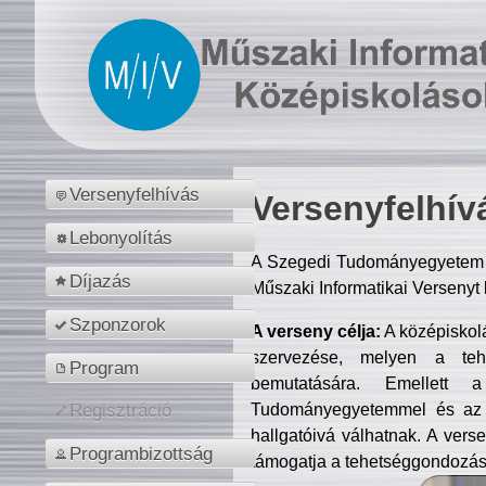
Versenyfelhívás
Versenyfelhív
Lebonyolítás
A Szegedi Tudományegyetem M
Díjazás
Műszaki Informatikai Versenyt
Szponzorok
A verseny célja:
A középiskol
szervezése, melyen a tehe
Program
bemutatására. Emellett 
Tudományegyetemmel és az o
Regisztráció
hallgatóivá válhatnak. A verse
Programbizottság
támogatja a tehetséggondozást