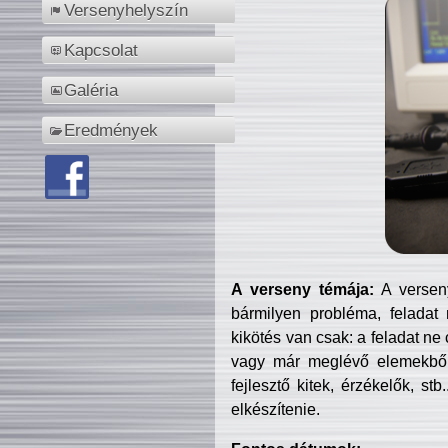
Versenyhelyszín
Kapcsolat
Galéria
Eredmények
A verseny témája:
A verseny
bármilyen probléma, feladat
kikötés van csak: a feladat ne
vagy már meglévő elemekből ö
fejlesztő kitek, érzékelők, st
elkészítenie.