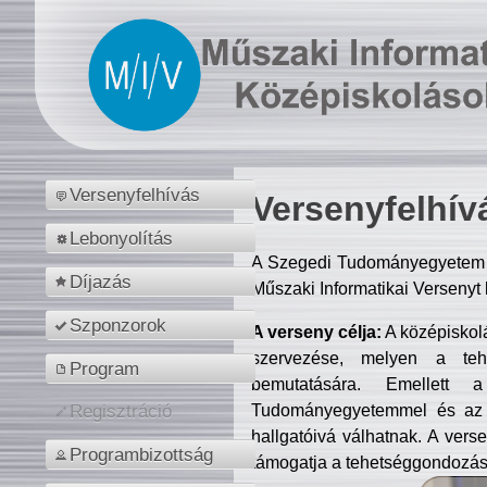
Versenyfelhívás
Versenyfelhív
Lebonyolítás
A Szegedi Tudományegyetem M
Díjazás
Műszaki Informatikai Versenyt
Szponzorok
A verseny célja:
A középiskol
szervezése, melyen a tehe
Program
bemutatására. Emellett 
Tudományegyetemmel és az o
Regisztráció
hallgatóivá válhatnak. A verse
Programbizottság
támogatja a tehetséggondozást