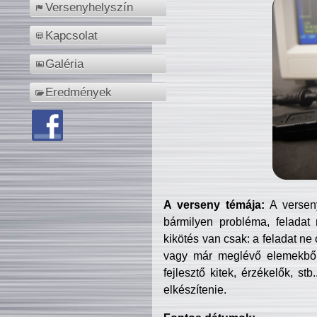
Versenyhelyszín
Kapcsolat
Galéria
Eredmények
A verseny témája:
A verseny
bármilyen probléma, feladat
kikötés van csak: a feladat ne
vagy már meglévő elemekből ö
fejlesztő kitek, érzékelők, st
elkészítenie.