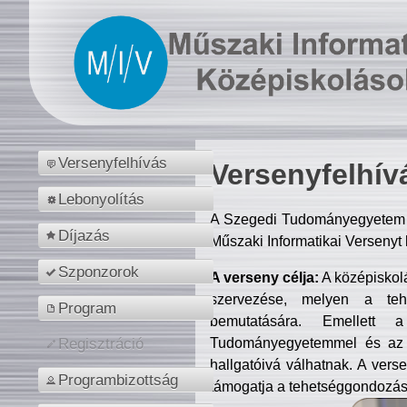
Versenyfelhívás
Versenyfelhív
Lebonyolítás
A Szegedi Tudományegyetem M
Díjazás
Műszaki Informatikai Versenyt
Szponzorok
A verseny célja:
A középiskol
szervezése, melyen a tehe
Program
bemutatására. Emellett 
Tudományegyetemmel és az o
Regisztráció
hallgatóivá válhatnak. A verse
Programbizottság
támogatja a tehetséggondozást