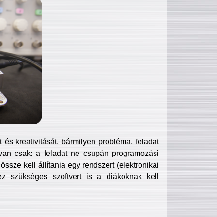
és kreativitását, bármilyen probléma, feladat
van csak: a feladat ne csupán programozási
ssze kell állítania egy rendszert (elektronikai
hez szükséges szoftvert is a diákoknak kell