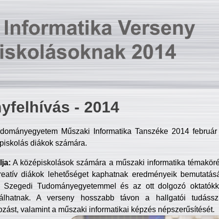
yfelhívás - 2014
dományegyetem Műszaki Informatika Tanszéke 2014 február 2
piskolás diákok számára.
ja:
A középiskolások számára a műszaki informatika témakör
reatív diákok lehetőséget kaphatnak eredményeik bemutatásá
a Szegedi Tudományegyetemmel és az ott dolgozó oktatókka
válhatnak. A verseny hosszabb távon a hallgatói tudásszi
zást, valamint a műszaki informatikai képzés népszerűsítését.