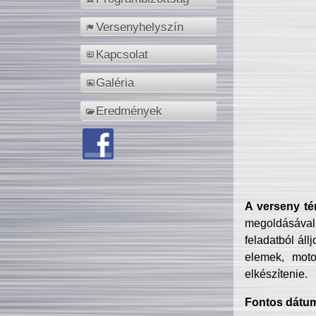
Versenyhelyszín
Kapcsolat
Galéria
Eredmények
A verseny té
megoldásával
feladatból áll
elemek, motor
elkészítenie.
Fontos dátu