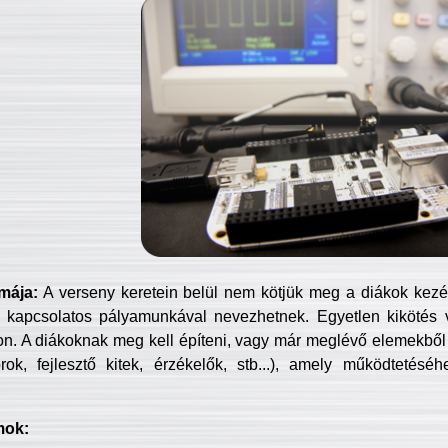
mája:
A verseny keretein belül nem kötjük meg a diákok kezét 
 kapcsolatos pályamunkával nevezhetnek. Egyetlen kikötés 
jon. A diákoknak meg kell építeni, vagy már meglévő elemekből ö
ok, fejlesztő kitek, érzékelők, stb...), amely működtetésé
mok: