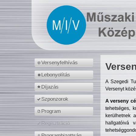
Versenyfelhívás
Versen
Lebonyolítás
A Szegedi Tu
Díjazás
Versenyt közé
Szponzorok
A verseny cél
tehetséges, k
Program
kerülhetnek 
hallgatóivá 
Regisztráció
tehetséggondo
Programbizottság