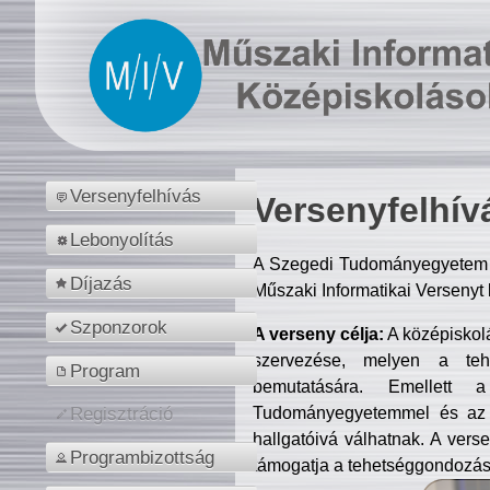
Versenyfelhívás
Versenyfelhív
Lebonyolítás
A Szegedi Tudományegyetem M
Díjazás
Műszaki Informatikai Versenyt
Szponzorok
A verseny célja:
A középiskol
szervezése, melyen a tehe
Program
bemutatására. Emellett 
Tudományegyetemmel és az o
Regisztráció
hallgatóivá válhatnak. A verse
Programbizottság
támogatja a tehetséggondozást