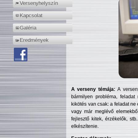
Versenyhelyszín
Kapcsolat
Galéria
Eredmények
A verseny témája:
A verseny
bármilyen probléma, feladat
kikötés van csak: a feladat ne
vagy már meglévő elemekből ö
fejlesztő kitek, érzékelők, st
elkészítenie.