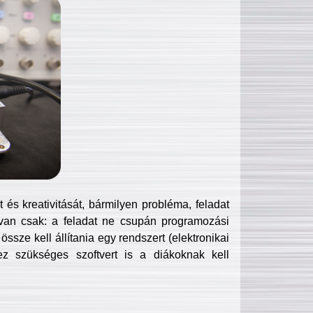
és kreativitását, bármilyen probléma, feladat
van csak: a feladat ne csupán programozási
ssze kell állítania egy rendszert (elektronikai
hez szükséges szoftvert is a diákoknak kell