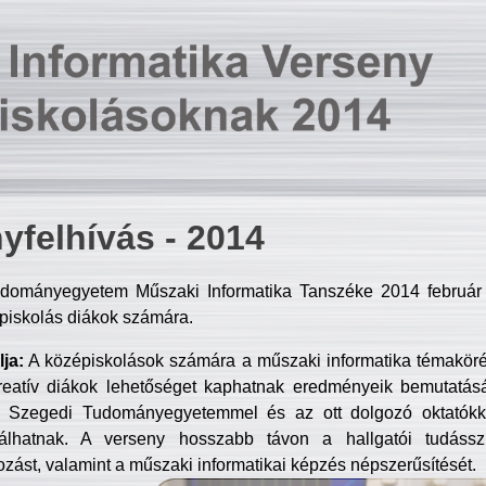
yfelhívás - 2014
dományegyetem Műszaki Informatika Tanszéke 2014 február 2
piskolás diákok számára.
ja:
A középiskolások számára a műszaki informatika témakör
reatív diákok lehetőséget kaphatnak eredményeik bemutatásá
a Szegedi Tudományegyetemmel és az ott dolgozó oktatókka
válhatnak. A verseny hosszabb távon a hallgatói tudásszi
zást, valamint a műszaki informatikai képzés népszerűsítését.