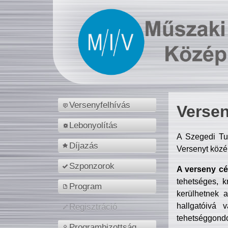
Versenyfelhívás
Versen
Lebonyolítás
A Szegedi Tu
Díjazás
Versenyt közé
Szponzorok
A verseny cél
tehetséges, k
Program
kerülhetnek 
hallgatóivá 
Regisztráció
tehetséggondo
Programbizottság