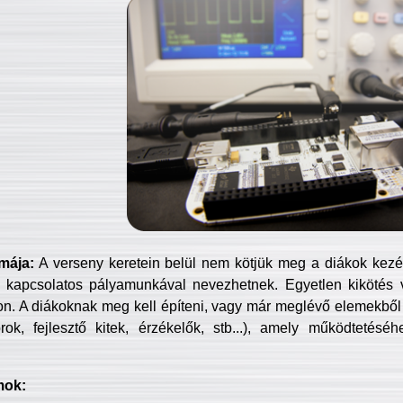
mája:
A verseny keretein belül nem kötjük meg a diákok kezét 
 kapcsolatos pályamunkával nevezhetnek. Egyetlen kikötés 
jon. A diákoknak meg kell építeni, vagy már meglévő elemekből ö
ok, fejlesztő kitek, érzékelők, stb...), amely működtetésé
mok: