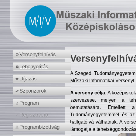
Versenyfelhívás
Versenyfelhív
Lebonyolítás
A Szegedi Tudományegyetem M
Díjazás
Műszaki Informatikai Versenyt
Szponzorok
A verseny célja:
A középiskol
szervezése, melyen a tehe
Program
bemutatására. Emellett 
Tudományegyetemmel és az o
Regisztráció
hallgatóivá válhatnak. A verse
Programbizottság
támogatja a tehetséggondozást