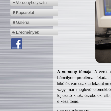
Versenyhelyszín
Kapcsolat
Galéria
Eredmények
A verseny témája:
A verseny
bármilyen probléma, feladat
kikötés van csak: a feladat ne
vagy már meglévő elemekből ö
fejlesztő kitek, érzékelők, st
elkészítenie.