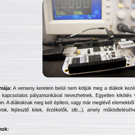
mája:
A verseny keretein belül nem kötjük meg a diákok kezét 
 kapcsolatos pályamunkával nevezhetnek. Egyetlen kikötés 
jon. A diákoknak meg kell építeni, vagy már meglévő elemekből ö
ok, fejlesztő kitek, érzékelők, stb...), amely működtetésé
mok: