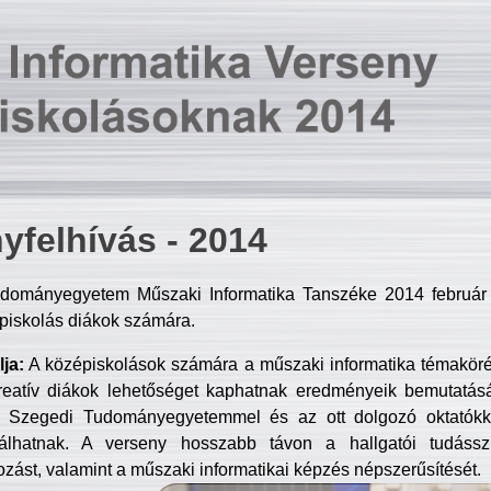
yfelhívás - 2014
dományegyetem Műszaki Informatika Tanszéke 2014 február 2
piskolás diákok számára.
ja:
A középiskolások számára a műszaki informatika témakör
reatív diákok lehetőséget kaphatnak eredményeik bemutatásá
a Szegedi Tudományegyetemmel és az ott dolgozó oktatókka
válhatnak. A verseny hosszabb távon a hallgatói tudásszi
zást, valamint a műszaki informatikai képzés népszerűsítését.