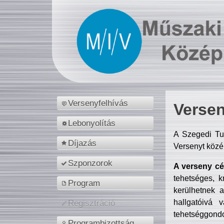
Versenyfelhívás
Versen
Lebonyolítás
A Szegedi Tu
Díjazás
Versenyt közé
Szponzorok
A verseny cél
tehetséges, k
Program
kerülhetnek 
hallgatóivá 
Regisztráció
tehetséggondo
Programbizottság