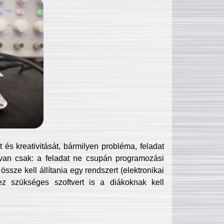
és kreativitását, bármilyen probléma, feladat
van csak: a feladat ne csupán programozási
ssze kell állítania egy rendszert (elektronikai
hez szükséges szoftvert is a diákoknak kell