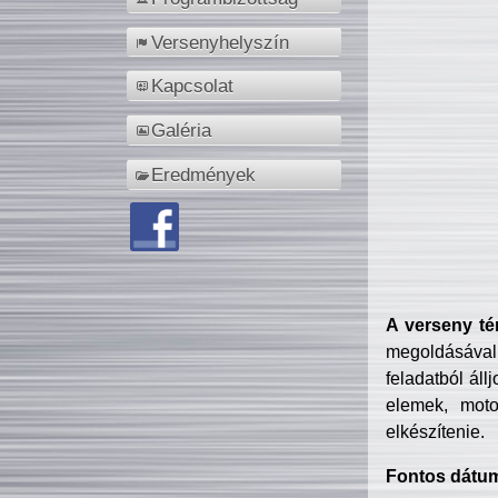
Versenyhelyszín
Kapcsolat
Galéria
Eredmények
A verseny té
megoldásával
feladatból áll
elemek, motor
elkészítenie.
Fontos dátu