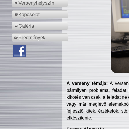
Versenyhelyszín
Kapcsolat
Galéria
Eredmények
A verseny témája:
A verseny
bármilyen probléma, feladat
kikötés van csak: a feladat ne
vagy már meglévő elemekből ö
fejlesztő kitek, érzékelők, st
elkészítenie.