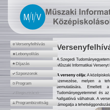
Versenyfelhívás
Versenyfelhív
Lebonyolítás
A Szegedi Tudományegyetem M
Díjazás
Műszaki Informatikai Versenyt
Szponzorok
A verseny célja:
A középiskol
szervezése, melyen a tehe
Program
bemutatására. Emellett 
Tudományegyetemmel és az o
Regisztráció
hallgatóivá válhatnak. A verse
Programbizottság
támogatja a tehetséggondozást