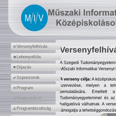
Versenyfelhívás
Versenyfelhív
Lebonyolítás
A Szegedi Tudományegyetem M
Díjazás
Műszaki Informatikai Versenyt
Szponzorok
A verseny célja:
A középiskol
szervezése, melyen a tehe
Program
bemutatására. Emellett 
Tudományegyetemmel és az o
Regisztráció
hallgatóivá válhatnak. A verse
Programbizottság
támogatja a tehetséggondozást