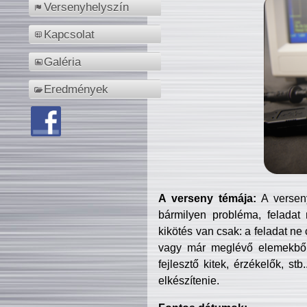
Versenyhelyszín
Kapcsolat
Galéria
Eredmények
A verseny témája:
A verseny
bármilyen probléma, feladat
kikötés van csak: a feladat ne
vagy már meglévő elemekből ö
fejlesztő kitek, érzékelők, st
elkészítenie.