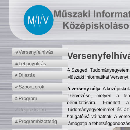
Versenyfelhívás
Versenyfelhív
Lebonyolítás
A Szegedi Tudományegyetem M
Díjazás
Műszaki Informatikai Versenyt
Szponzorok
A verseny célja:
A középiskol
szervezése, melyen a tehe
Program
bemutatására. Emellett 
Tudományegyetemmel és az o
Regisztráció
hallgatóivá válhatnak. A verse
Programbizottság
támogatja a tehetséggondozást