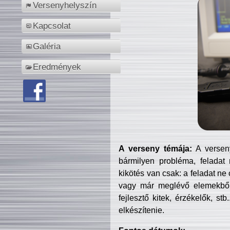
Versenyhelyszín
Kapcsolat
Galéria
Eredmények
A verseny témája:
A verseny
bármilyen probléma, feladat
kikötés van csak: a feladat ne
vagy már meglévő elemekből ö
fejlesztő kitek, érzékelők, st
elkészítenie.