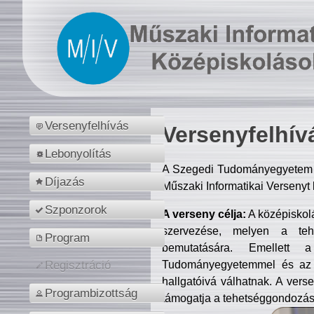
Versenyfelhívás
Versenyfelhív
Lebonyolítás
A Szegedi Tudományegyetem M
Díjazás
Műszaki Informatikai Versenyt
Szponzorok
A verseny célja:
A középiskol
szervezése, melyen a tehe
Program
bemutatására. Emellett 
Tudományegyetemmel és az o
Regisztráció
hallgatóivá válhatnak. A verse
Programbizottság
támogatja a tehetséggondozást