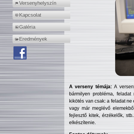
Versenyhelyszín
Kapcsolat
Galéria
Eredmények
A verseny témája:
A verseny
bármilyen probléma, feladat
kikötés van csak: a feladat ne
vagy már meglévő elemekből ö
fejlesztő kitek, érzékelők, st
elkészítenie.