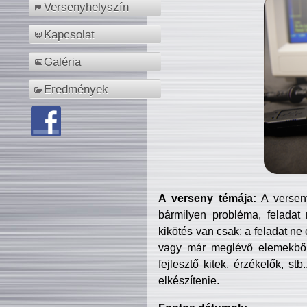
Versenyhelyszín
Kapcsolat
Galéria
Eredmények
A verseny témája:
A verseny
bármilyen probléma, feladat
kikötés van csak: a feladat ne
vagy már meglévő elemekből ö
fejlesztő kitek, érzékelők, st
elkészítenie.