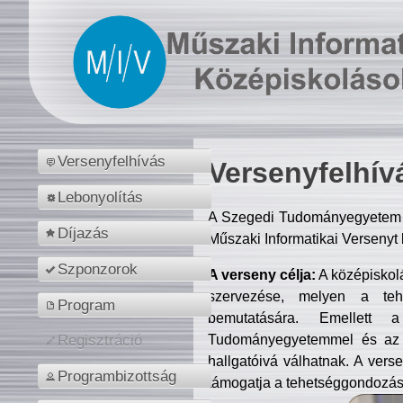
Versenyfelhívás
Versenyfelhív
Lebonyolítás
A Szegedi Tudományegyetem M
Díjazás
Műszaki Informatikai Versenyt
Szponzorok
A verseny célja:
A középiskol
szervezése, melyen a tehe
Program
bemutatására. Emellett 
Tudományegyetemmel és az o
Regisztráció
hallgatóivá válhatnak. A verse
Programbizottság
támogatja a tehetséggondozást