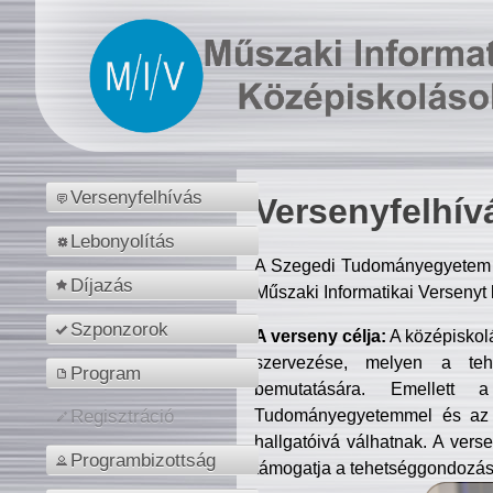
Versenyfelhívás
Versenyfelhív
Lebonyolítás
A Szegedi Tudományegyetem M
Díjazás
Műszaki Informatikai Versenyt
Szponzorok
A verseny célja:
A középiskol
szervezése, melyen a tehe
Program
bemutatására. Emellett 
Tudományegyetemmel és az o
Regisztráció
hallgatóivá válhatnak. A verse
Programbizottság
támogatja a tehetséggondozást