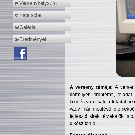
Versenyhelyszín
Kapcsolat
Galéria
Eredmények
A verseny témája:
A verseny
bármilyen probléma, feladat
kikötés van csak: a feladat ne
vagy már meglévő elemekből ö
fejlesztő kitek, érzékelők, st
elkészítenie.