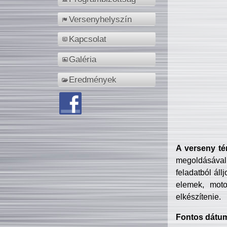
Versenyhelyszín
Kapcsolat
Galéria
Eredmények
A verseny té
megoldásával
feladatból áll
elemek, motor
elkészítenie.
Fontos dátu