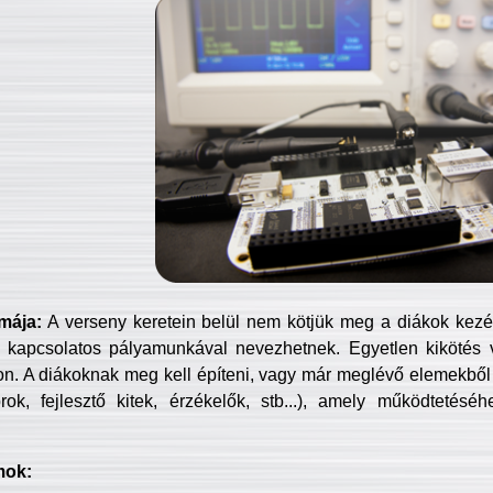
mája:
A verseny keretein belül nem kötjük meg a diákok kezét 
 kapcsolatos pályamunkával nevezhetnek. Egyetlen kikötés 
jon. A diákoknak meg kell építeni, vagy már meglévő elemekből ö
ok, fejlesztő kitek, érzékelők, stb...), amely működtetésé
mok: