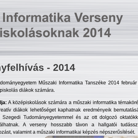
yfelhívás - 2014
dományegyetem Műszaki Informatika Tanszéke 2014 február 2
piskolás diákok számára.
ja:
A középiskolások számára a műszaki informatika témakör
reatív diákok lehetőséget kaphatnak eredményeik bemutatásá
a Szegedi Tudományegyetemmel és az ott dolgozó oktatókka
válhatnak. A verseny hosszabb távon a hallgatói tudásszi
zást, valamint a műszaki informatikai képzés népszerűsítését.