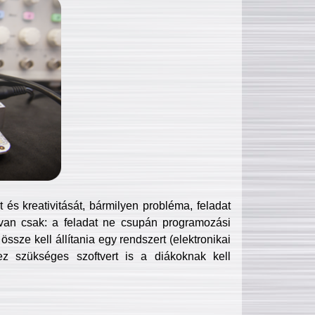
és kreativitását, bármilyen probléma, feladat
van csak: a feladat ne csupán programozási
ssze kell állítania egy rendszert (elektronikai
hez szükséges szoftvert is a diákoknak kell