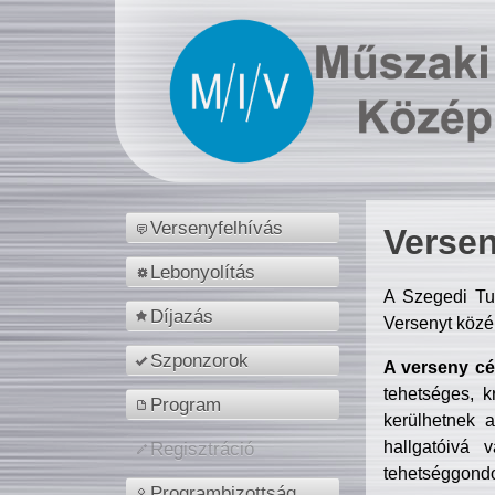
Versenyfelhívás
Versen
Lebonyolítás
A Szegedi Tu
Díjazás
Versenyt közé
Szponzorok
A verseny cél
tehetséges, k
Program
kerülhetnek 
hallgatóivá 
Regisztráció
tehetséggondo
Programbizottság