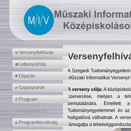
Versenyfelhívás
Versenyfelhív
Lebonyolítás
A Szegedi Tudományegyetem M
Díjazás
Műszaki Informatikai Versenyt
Szponzorok
A verseny célja:
A középiskol
szervezése, melyen a tehe
Program
bemutatására. Emellett 
Tudományegyetemmel és az o
Regisztráció
hallgatóivá válhatnak. A verse
Programbizottság
támogatja a tehetséggondozást