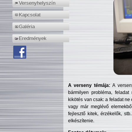
Versenyhelyszín
Kapcsolat
Galéria
Eredmények
A verseny témája:
A verseny
bármilyen probléma, feladat
kikötés van csak: a feladat ne
vagy már meglévő elemekből ö
fejlesztő kitek, érzékelők, st
elkészítenie.