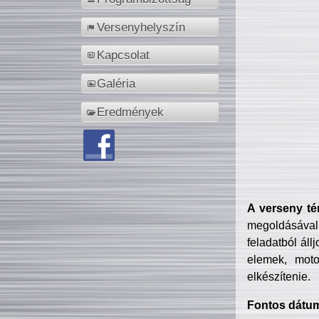
Versenyhelyszín
Kapcsolat
Galéria
Eredmények
A verseny té
megoldásával
feladatból áll
elemek, motor
elkészítenie.
Fontos dátu