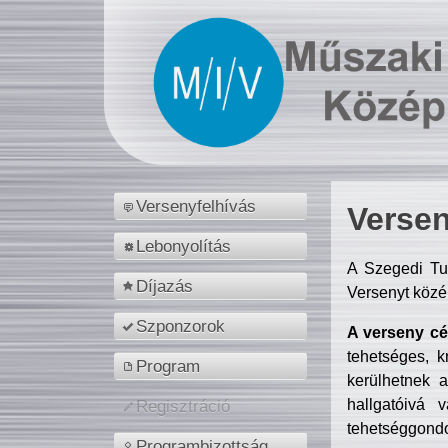
Versenyfelhívás
Versen
Lebonyolítás
A Szegedi Tu
Díjazás
Versenyt közé
Szponzorok
A verseny cél
tehetséges, k
Program
kerülhetnek 
hallgatóivá 
Regisztráció
tehetséggondo
Programbizottság