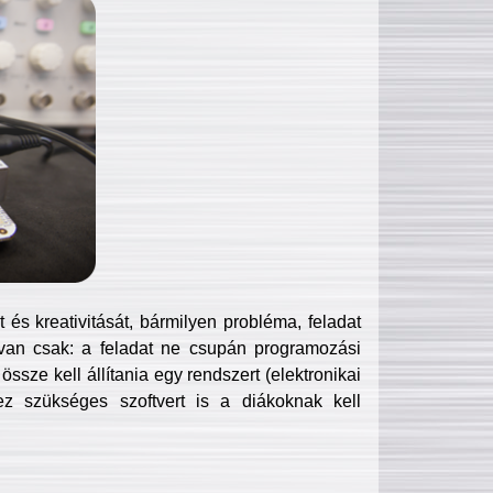
és kreativitását, bármilyen probléma, feladat
van csak: a feladat ne csupán programozási
ssze kell állítania egy rendszert (elektronikai
hez szükséges szoftvert is a diákoknak kell