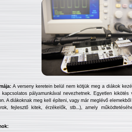
mája:
A verseny keretein belül nem kötjük meg a diákok kezét 
 kapcsolatos pályamunkával nevezhetnek. Egyetlen kikötés 
jon. A diákoknak meg kell építeni, vagy már meglévő elemekből ö
ok, fejlesztő kitek, érzékelők, stb...), amely működtetésé
mok: