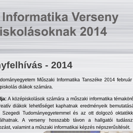
yfelhívás - 2014
dományegyetem Műszaki Informatika Tanszéke 2014 február 2
piskolás diákok számára.
ja:
A középiskolások számára a műszaki informatika témakör
reatív diákok lehetőséget kaphatnak eredményeik bemutatásá
a Szegedi Tudományegyetemmel és az ott dolgozó oktatókka
válhatnak. A verseny hosszabb távon a hallgatói tudásszi
zást, valamint a műszaki informatikai képzés népszerűsítését.