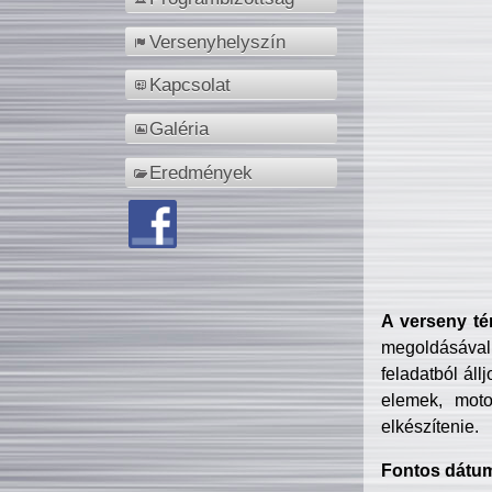
Versenyhelyszín
Kapcsolat
Galéria
Eredmények
A verseny té
megoldásával
feladatból áll
elemek, motor
elkészítenie.
Fontos dátu