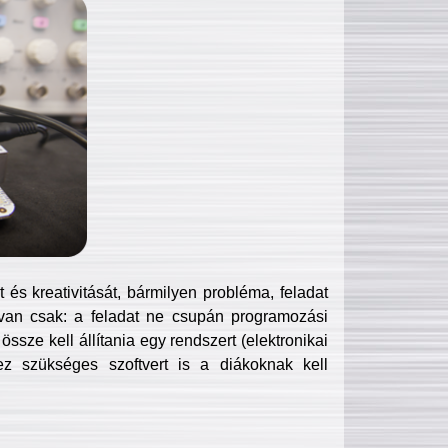
és kreativitását, bármilyen probléma, feladat
van csak: a feladat ne csupán programozási
ssze kell állítania egy rendszert (elektronikai
hez szükséges szoftvert is a diákoknak kell