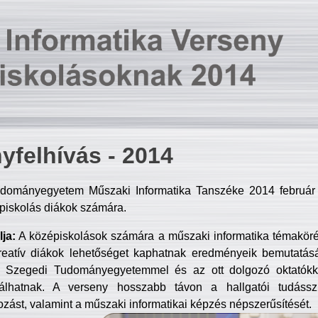
yfelhívás - 2014
dományegyetem Műszaki Informatika Tanszéke 2014 február 2
piskolás diákok számára.
ja:
A középiskolások számára a műszaki informatika témakör
reatív diákok lehetőséget kaphatnak eredményeik bemutatásá
a Szegedi Tudományegyetemmel és az ott dolgozó oktatókka
válhatnak. A verseny hosszabb távon a hallgatói tudásszi
zást, valamint a műszaki informatikai képzés népszerűsítését.