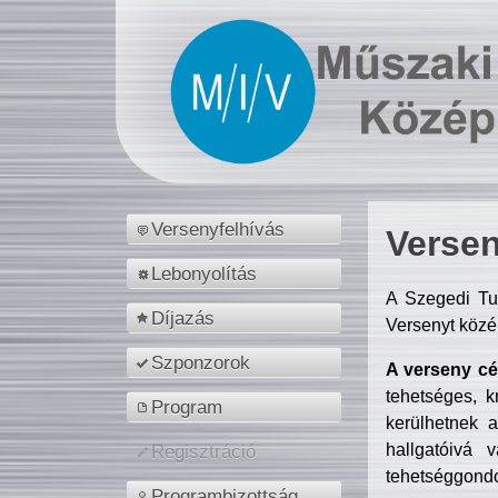
Versenyfelhívás
Versen
Lebonyolítás
A Szegedi Tu
Díjazás
Versenyt közé
Szponzorok
A verseny cél
tehetséges, k
Program
kerülhetnek 
hallgatóivá 
Regisztráció
tehetséggondo
Programbizottság