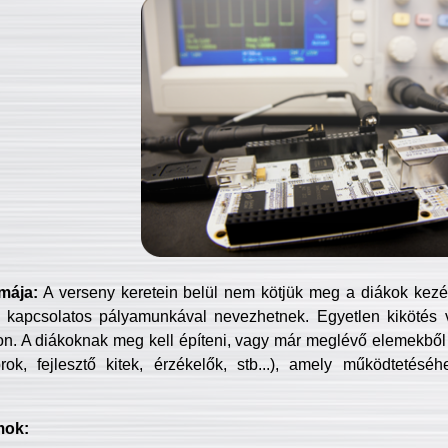
mája:
A verseny keretein belül nem kötjük meg a diákok kezét 
 kapcsolatos pályamunkával nevezhetnek. Egyetlen kikötés 
jon. A diákoknak meg kell építeni, vagy már meglévő elemekből ö
ok, fejlesztő kitek, érzékelők, stb...), amely működtetésé
mok: