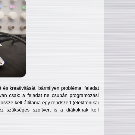
és kreativitását, bármilyen probléma, feladat
van csak: a feladat ne csupán programozási
ssze kell állítania egy rendszert (elektronikai
hez szükséges szoftvert is a diákoknak kell