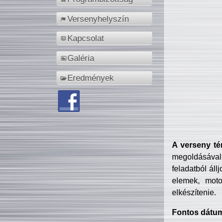
Versenyhelyszín
Kapcsolat
Galéria
Eredmények
A verseny té
megoldásával
feladatból áll
elemek, motor
elkészítenie.
Fontos dátu