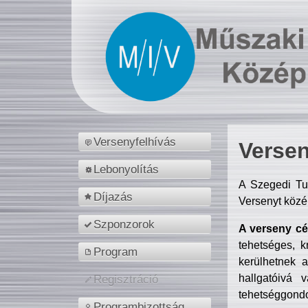
Versenyfelhívás
Versen
Lebonyolítás
A Szegedi Tu
Díjazás
Versenyt közé
Szponzorok
A verseny cél
tehetséges, k
Program
kerülhetnek 
hallgatóivá 
Regisztráció
tehetséggondo
Programbizottság