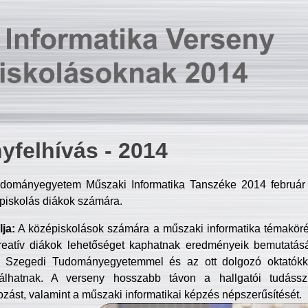
yfelhívás - 2014
dományegyetem Műszaki Informatika Tanszéke 2014 február 2
piskolás diákok számára.
ja:
A középiskolások számára a műszaki informatika témakör
reatív diákok lehetőséget kaphatnak eredményeik bemutatásá
a Szegedi Tudományegyetemmel és az ott dolgozó oktatókka
válhatnak. A verseny hosszabb távon a hallgatói tudásszi
zást, valamint a műszaki informatikai képzés népszerűsítését.