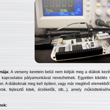
mája:
A verseny keretein belül nem kötjük meg a diákok kezét 
 kapcsolatos pályamunkával nevezhetnek. Egyetlen kikötés 
jon. A diákoknak meg kell építeni, vagy már meglévő elemekből ö
ok, fejlesztő kitek, érzékelők, stb...), amely működtetésé
mok: