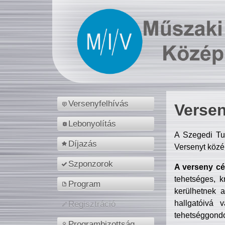
Versenyfelhívás
Versen
Lebonyolítás
A Szegedi Tu
Díjazás
Versenyt közé
Szponzorok
A verseny cél
tehetséges, k
Program
kerülhetnek 
hallgatóivá 
Regisztráció
tehetséggondo
Programbizottság