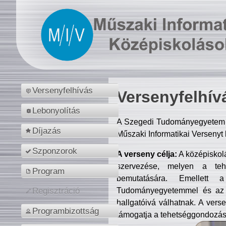
Versenyfelhívás
Versenyfelhív
Lebonyolítás
A Szegedi Tudományegyetem M
Díjazás
Műszaki Informatikai Versenyt
Szponzorok
A verseny célja:
A középiskol
szervezése, melyen a tehe
Program
bemutatására. Emellett 
Tudományegyetemmel és az o
Regisztráció
hallgatóivá válhatnak. A verse
Programbizottság
támogatja a tehetséggondozást