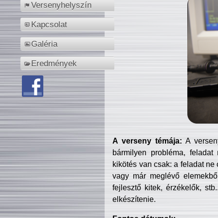
Versenyhelyszín
Kapcsolat
Galéria
Eredmények
A verseny témája:
A verseny
bármilyen probléma, feladat
kikötés van csak: a feladat ne
vagy már meglévő elemekből ö
fejlesztő kitek, érzékelők, st
elkészítenie.