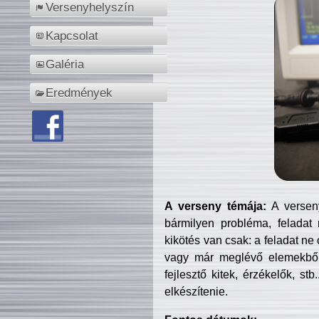
Versenyhelyszín
Kapcsolat
Galéria
Eredmények
A verseny témája:
A verseny
bármilyen probléma, feladat
kikötés van csak: a feladat ne
vagy már meglévő elemekből ö
fejlesztő kitek, érzékelők, st
elkészítenie.