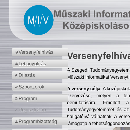
Versenyfelhívás
Versenyfelhív
Lebonyolítás
A Szegedi Tudományegyetem M
Díjazás
Műszaki Informatikai Versenyt
Szponzorok
A verseny célja:
A középiskol
szervezése, melyen a tehe
Program
bemutatására. Emellett 
Tudományegyetemmel és az o
Regisztráció
hallgatóivá válhatnak. A verse
Programbizottság
támogatja a tehetséggondozást