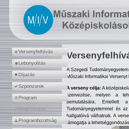
Versenyfelhívás
Versenyfelhív
Lebonyolítás
A Szegedi Tudományegyetem M
Díjazás
Műszaki Informatikai Versenyt
Szponzorok
A verseny célja:
A középiskol
szervezése, melyen a tehe
Program
bemutatására. Emellett 
Tudományegyetemmel és az o
Regisztráció
hallgatóivá válhatnak. A verse
Programbizottság
támogatja a tehetséggondozást