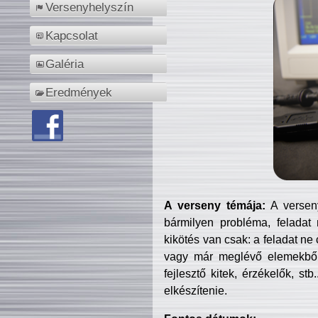
Versenyhelyszín
Kapcsolat
Galéria
Eredmények
A verseny témája:
A verseny
bármilyen probléma, feladat
kikötés van csak: a feladat ne
vagy már meglévő elemekből ö
fejlesztő kitek, érzékelők, st
elkészítenie.