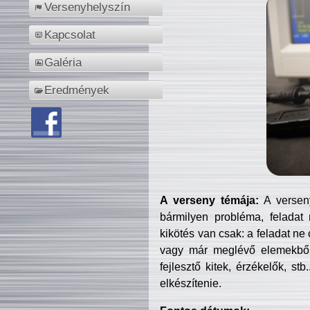
Versenyhelyszín
Kapcsolat
Galéria
Eredmények
A verseny témája:
A verseny
bármilyen probléma, feladat
kikötés van csak: a feladat ne
vagy már meglévő elemekből ö
fejlesztő kitek, érzékelők, st
elkészítenie.