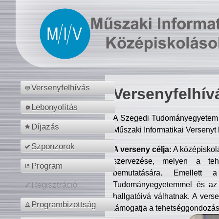
Versenyfelhívás
Versenyfelhív
Lebonyolítás
A Szegedi Tudományegyetem M
Díjazás
Műszaki Informatikai Versenyt
Szponzorok
A verseny célja:
A középiskol
szervezése, melyen a tehe
Program
bemutatására. Emellett 
Tudományegyetemmel és az o
Regisztráció
hallgatóivá válhatnak. A verse
Programbizottság
támogatja a tehetséggondozást