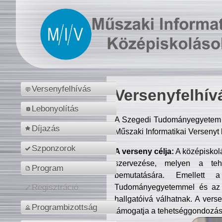
Versenyfelhívás
Versenyfelhív
Lebonyolítás
A Szegedi Tudományegyetem M
Díjazás
Műszaki Informatikai Versenyt
Szponzorok
A verseny célja:
A középiskol
szervezése, melyen a tehe
Program
bemutatására. Emellett 
Tudományegyetemmel és az o
Regisztráció
hallgatóivá válhatnak. A verse
Programbizottság
támogatja a tehetséggondozást