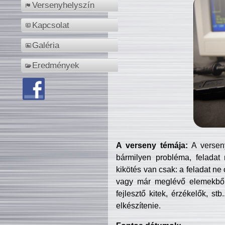
Versenyhelyszín
Kapcsolat
Galéria
Eredmények
A verseny témája:
A verseny
bármilyen probléma, feladat
kikötés van csak: a feladat ne
vagy már meglévő elemekből ö
fejlesztő kitek, érzékelők, st
elkészítenie.