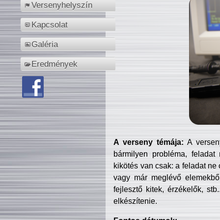
Versenyhelyszín
Kapcsolat
Galéria
Eredmények
A verseny témája:
A verseny
bármilyen probléma, feladat
kikötés van csak: a feladat ne
vagy már meglévő elemekből ö
fejlesztő kitek, érzékelők, st
elkészítenie.