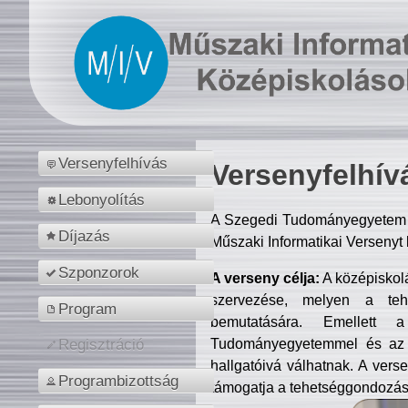
Versenyfelhívás
Versenyfelhív
Lebonyolítás
A Szegedi Tudományegyetem M
Díjazás
Műszaki Informatikai Versenyt
Szponzorok
A verseny célja:
A középiskol
szervezése, melyen a tehe
Program
bemutatására. Emellett 
Tudományegyetemmel és az o
Regisztráció
hallgatóivá válhatnak. A verse
Programbizottság
támogatja a tehetséggondozást