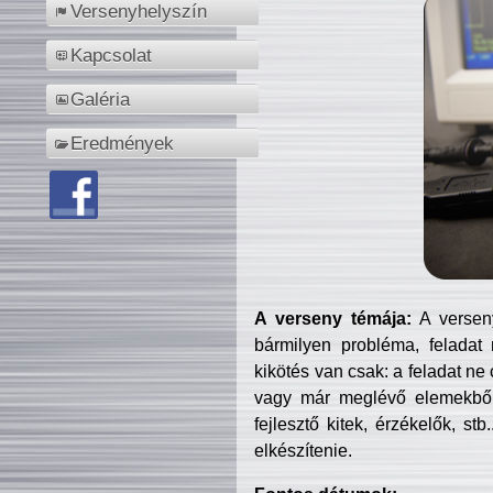
Versenyhelyszín
Kapcsolat
Galéria
Eredmények
A verseny témája:
A verseny
bármilyen probléma, feladat
kikötés van csak: a feladat ne
vagy már meglévő elemekből ö
fejlesztő kitek, érzékelők, st
elkészítenie.