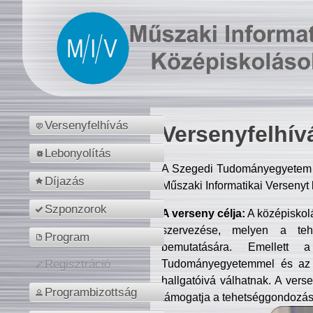
Versenyfelhívás
Versenyfelhív
Lebonyolítás
A Szegedi Tudományegyetem M
Díjazás
Műszaki Informatikai Versenyt
Szponzorok
A verseny célja:
A középiskol
szervezése, melyen a tehe
Program
bemutatására. Emellett 
Tudományegyetemmel és az o
Regisztráció
hallgatóivá válhatnak. A verse
Programbizottság
támogatja a tehetséggondozást