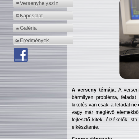
Versenyhelyszín
Kapcsolat
Galéria
Eredmények
A verseny témája:
A verseny
bármilyen probléma, feladat
kikötés van csak: a feladat ne
vagy már meglévő elemekből ö
fejlesztő kitek, érzékelők, st
elkészítenie.