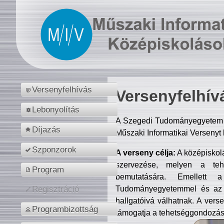
Versenyfelhívás
Versenyfelhív
Lebonyolítás
A Szegedi Tudományegyetem M
Díjazás
Műszaki Informatikai Versenyt
Szponzorok
A verseny célja:
A középiskol
szervezése, melyen a tehe
Program
bemutatására. Emellett 
Tudományegyetemmel és az o
Regisztráció
hallgatóivá válhatnak. A verse
Programbizottság
támogatja a tehetséggondozást