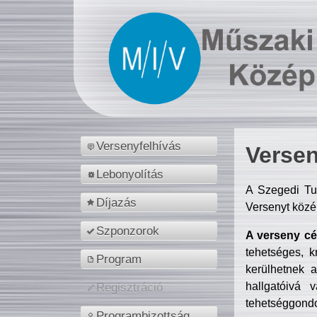
Versenyfelhívás
Versen
Lebonyolítás
A Szegedi Tu
Díjazás
Versenyt közé
Szponzorok
A verseny cél
tehetséges, k
Program
kerülhetnek 
hallgatóivá 
Regisztráció
tehetséggondo
Programbizottság