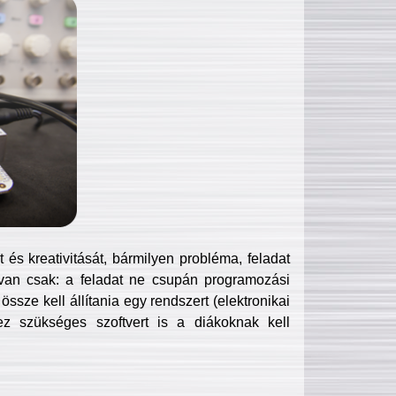
és kreativitását, bármilyen probléma, feladat
van csak: a feladat ne csupán programozási
ssze kell állítania egy rendszert (elektronikai
hez szükséges szoftvert is a diákoknak kell