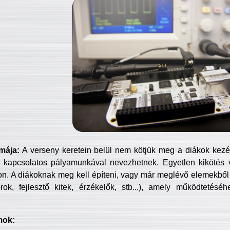
mája:
A verseny keretein belül nem kötjük meg a diákok kezét 
 kapcsolatos pályamunkával nevezhetnek. Egyetlen kikötés 
jon. A diákoknak meg kell építeni, vagy már meglévő elemekből ö
ok, fejlesztő kitek, érzékelők, stb...), amely működtetésé
mok: