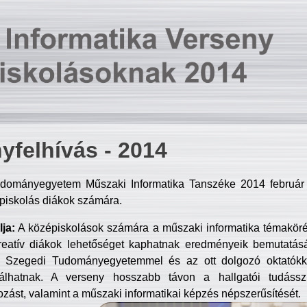
yfelhívás - 2014
dományegyetem Műszaki Informatika Tanszéke 2014 február 2
piskolás diákok számára.
ja:
A középiskolások számára a műszaki informatika témakör
reatív diákok lehetőséget kaphatnak eredményeik bemutatásá
a Szegedi Tudományegyetemmel és az ott dolgozó oktatókka
válhatnak. A verseny hosszabb távon a hallgatói tudásszi
zást, valamint a műszaki informatikai képzés népszerűsítését.