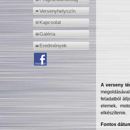
Versenyhelyszín
Kapcsolat
Galéria
Eredmények
A verseny té
megoldásával
feladatból áll
elemek, motor
elkészítenie.
Fontos dátu