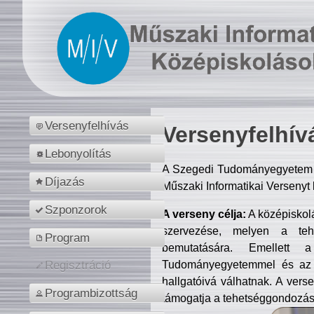
Versenyfelhívás
Versenyfelhív
Lebonyolítás
A Szegedi Tudományegyetem M
Díjazás
Műszaki Informatikai Versenyt
Szponzorok
A verseny célja:
A középiskol
szervezése, melyen a tehe
Program
bemutatására. Emellett 
Tudományegyetemmel és az o
Regisztráció
hallgatóivá válhatnak. A verse
Programbizottság
támogatja a tehetséggondozást