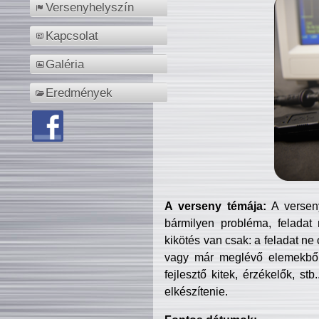
Versenyhelyszín
Kapcsolat
Galéria
Eredmények
A verseny témája:
A verseny
bármilyen probléma, feladat
kikötés van csak: a feladat ne
vagy már meglévő elemekből ö
fejlesztő kitek, érzékelők, st
elkészítenie.