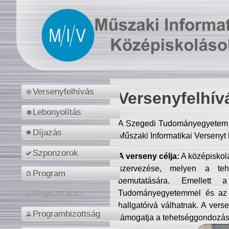
Versenyfelhívás
Versenyfelhív
Lebonyolítás
A Szegedi Tudományegyetem M
Díjazás
Műszaki Informatikai Versenyt
Szponzorok
A verseny célja:
A középiskol
szervezése, melyen a tehe
Program
bemutatására. Emellett 
Tudományegyetemmel és az o
Regisztráció
hallgatóivá válhatnak. A verse
Programbizottság
támogatja a tehetséggondozást