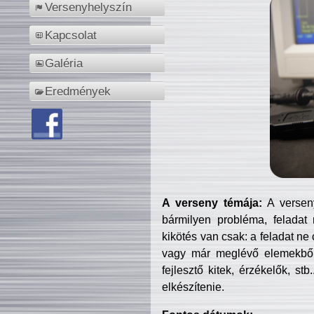
Versenyhelyszín
Kapcsolat
Galéria
Eredmények
A verseny témája:
A verseny
bármilyen probléma, feladat
kikötés van csak: a feladat ne
vagy már meglévő elemekből ö
fejlesztő kitek, érzékelők, st
elkészítenie.