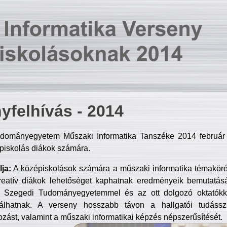
yfelhívás - 2014
dományegyetem Műszaki Informatika Tanszéke 2014 február 2
piskolás diákok számára.
ja:
A középiskolások számára a műszaki informatika témakör
reatív diákok lehetőséget kaphatnak eredményeik bemutatásá
a Szegedi Tudományegyetemmel és az ott dolgozó oktatókka
válhatnak. A verseny hosszabb távon a hallgatói tudásszi
zást, valamint a műszaki informatikai képzés népszerűsítését.