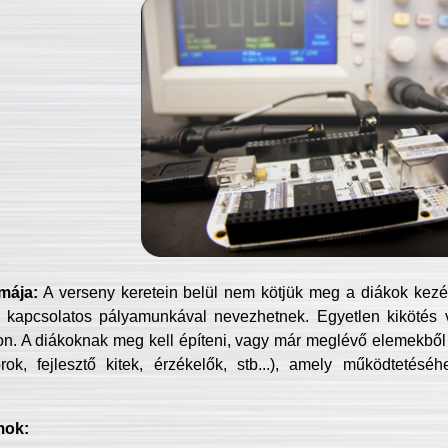
mája:
A verseny keretein belül nem kötjük meg a diákok kezét 
 kapcsolatos pályamunkával nevezhetnek. Egyetlen kikötés 
jon. A diákoknak meg kell építeni, vagy már meglévő elemekből ö
ok, fejlesztő kitek, érzékelők, stb...), amely működtetésé
mok: