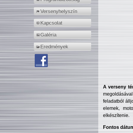
Versenyhelyszín
Kapcsolat
Galéria
Eredmények
A verseny té
megoldásával
feladatból áll
elemek, motor
elkészítenie.
Fontos dátu