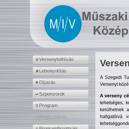
Versenyfelhívás
Versen
Lebonyolítás
A Szegedi Tu
Díjazás
Versenyt közé
Szponzorok
A verseny cél
tehetséges, k
Program
kerülhetnek 
hallgatóivá 
Regisztráció
tehetséggondo
Programbizottság