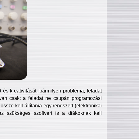
és kreativitását, bármilyen probléma, feladat
van csak: a feladat ne csupán programozási
ssze kell állítania egy rendszert (elektronikai
hez szükséges szoftvert is a diákoknak kell