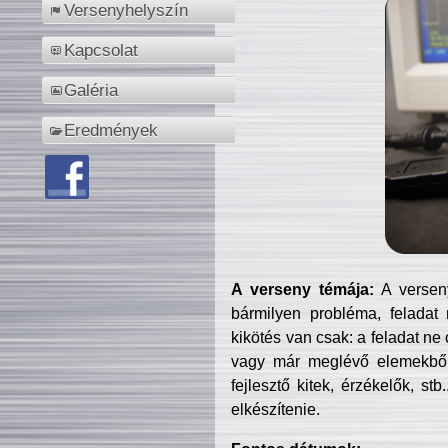
Versenyhelyszín
Kapcsolat
Galéria
Eredmények
A verseny témája:
A verseny
bármilyen probléma, feladat
kikötés van csak: a feladat ne
vagy már meglévő elemekből ö
fejlesztő kitek, érzékelők, st
elkészítenie.