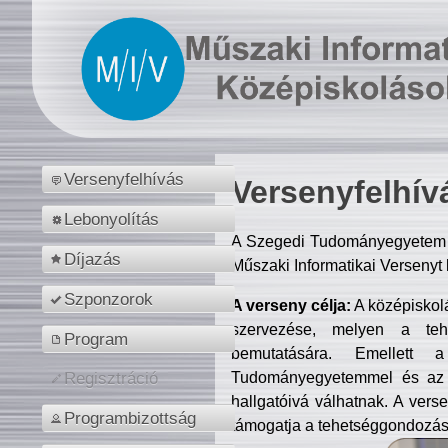
Versenyfelhívás
Versenyfelhív
Lebonyolítás
A Szegedi Tudományegyetem M
Díjazás
Műszaki Informatikai Versenyt
Szponzorok
A verseny célja:
A középiskol
szervezése, melyen a tehe
Program
bemutatására. Emellett 
Tudományegyetemmel és az o
Regisztráció
hallgatóivá válhatnak. A verse
Programbizottság
támogatja a tehetséggondozást