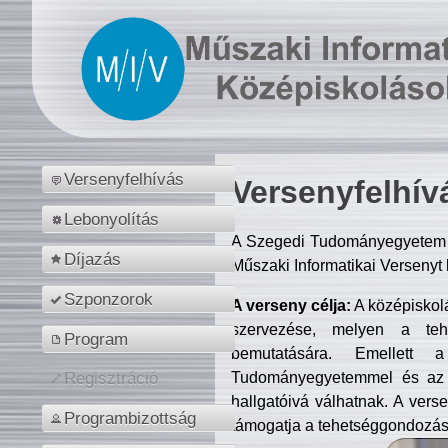
Versenyfelhívás
Versenyfelhív
Lebonyolítás
A Szegedi Tudományegyetem M
Díjazás
Műszaki Informatikai Versenyt
Szponzorok
A verseny célja:
A középiskol
szervezése, melyen a tehe
Program
bemutatására. Emellett 
Tudományegyetemmel és az o
Regisztráció
hallgatóivá válhatnak. A verse
Programbizottság
támogatja a tehetséggondozást