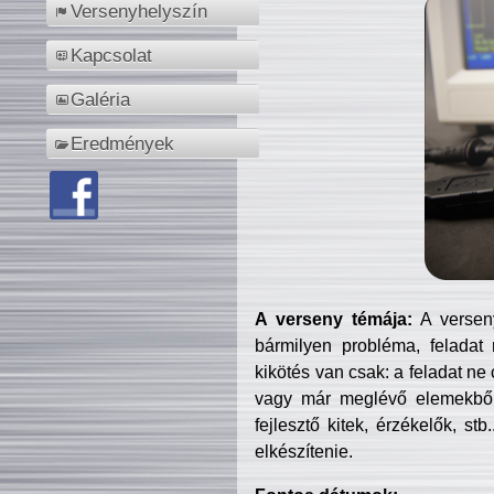
Versenyhelyszín
Kapcsolat
Galéria
Eredmények
A verseny témája:
A verseny
bármilyen probléma, feladat
kikötés van csak: a feladat ne
vagy már meglévő elemekből ö
fejlesztő kitek, érzékelők, st
elkészítenie.