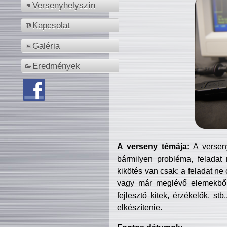
Versenyhelyszín
Kapcsolat
Galéria
Eredmények
A verseny témája:
A verseny
bármilyen probléma, feladat
kikötés van csak: a feladat ne
vagy már meglévő elemekből ö
fejlesztő kitek, érzékelők, st
elkészítenie.