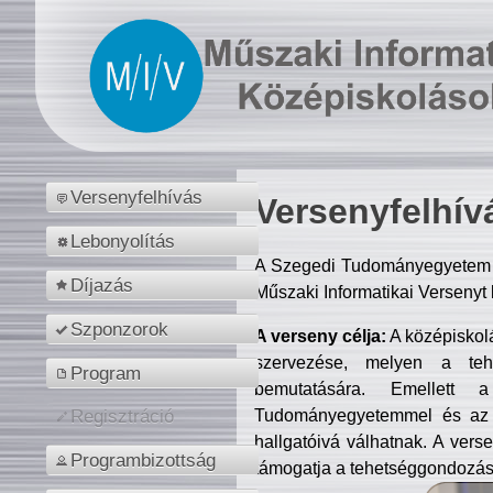
Versenyfelhívás
Versenyfelhív
Lebonyolítás
A Szegedi Tudományegyetem M
Díjazás
Műszaki Informatikai Versenyt
Szponzorok
A verseny célja:
A középiskol
szervezése, melyen a tehe
Program
bemutatására. Emellett 
Tudományegyetemmel és az o
Regisztráció
hallgatóivá válhatnak. A verse
Programbizottság
támogatja a tehetséggondozást