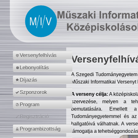
Versenyfelhívás
Versenyfelhív
Lebonyolítás
A Szegedi Tudományegyetem M
Díjazás
Műszaki Informatikai Versenyt
Szponzorok
A verseny célja:
A középiskol
szervezése, melyen a tehe
Program
bemutatására. Emellett 
Tudományegyetemmel és az o
Regisztráció
hallgatóivá válhatnak. A verse
Programbizottság
támogatja a tehetséggondozást