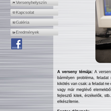
Versenyhelyszín
Kapcsolat
Galéria
Eredmények
A verseny témája:
A verseny
bármilyen probléma, feladat
kikötés van csak: a feladat ne
vagy már meglévő elemekből ö
fejlesztő kitek, érzékelők, st
elkészítenie.