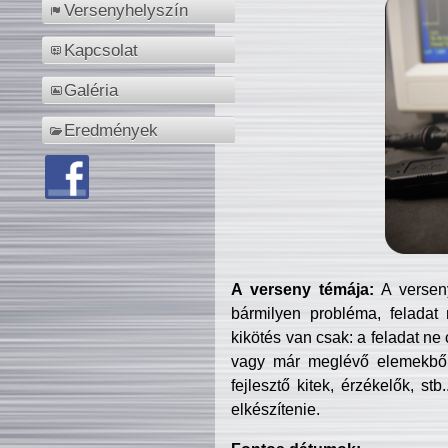
Versenyhelyszín
Kapcsolat
Galéria
Eredmények
A verseny témája:
A verseny
bármilyen probléma, feladat
kikötés van csak: a feladat ne
vagy már meglévő elemekből ö
fejlesztő kitek, érzékelők, st
elkészítenie.