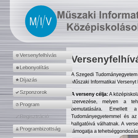
Versenyfelhívás
Versenyfelhív
Lebonyolítás
A Szegedi Tudományegyetem M
Díjazás
Műszaki Informatikai Versenyt
Szponzorok
A verseny célja:
A középiskol
szervezése, melyen a tehe
Program
bemutatására. Emellett 
Tudományegyetemmel és az o
Regisztráció
hallgatóivá válhatnak. A verse
Programbizottság
támogatja a tehetséggondozást