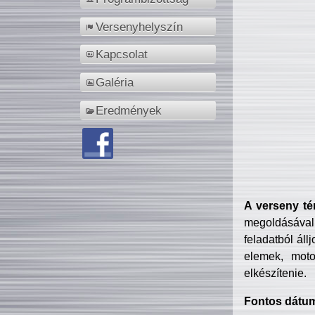
Versenyhelyszín
Kapcsolat
Galéria
Eredmények
A verseny té
megoldásával
feladatból áll
elemek, motor
elkészítenie.
Fontos dátu