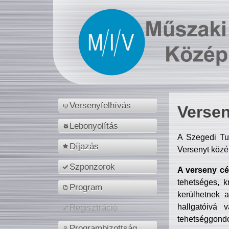
Versenyfelhívás
Versen
Lebonyolítás
A Szegedi Tu
Díjazás
Versenyt közé
Szponzorok
A verseny cél
tehetséges, k
Program
kerülhetnek 
hallgatóivá 
Regisztráció
tehetséggondo
Programbizottság