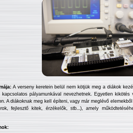
mája:
A verseny keretein belül nem kötjük meg a diákok kezét 
 kapcsolatos pályamunkával nevezhetnek. Egyetlen kikötés 
jon. A diákoknak meg kell építeni, vagy már meglévő elemekből ö
ok, fejlesztő kitek, érzékelők, stb...), amely működtetésé
mok: