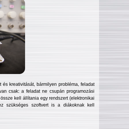
és kreativitását, bármilyen probléma, feladat
van csak: a feladat ne csupán programozási
ssze kell állítania egy rendszert (elektronikai
hez szükséges szoftvert is a diákoknak kell