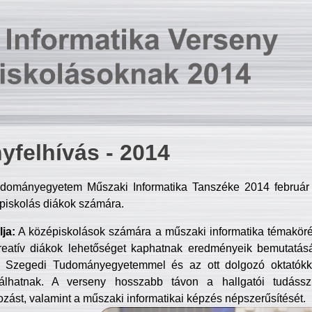
yfelhívás - 2014
dományegyetem Műszaki Informatika Tanszéke 2014 február 2
piskolás diákok számára.
ja:
A középiskolások számára a műszaki informatika témakör
reatív diákok lehetőséget kaphatnak eredményeik bemutatásá
a Szegedi Tudományegyetemmel és az ott dolgozó oktatókka
válhatnak. A verseny hosszabb távon a hallgatói tudásszi
zást, valamint a műszaki informatikai képzés népszerűsítését.