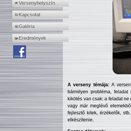
Versenyhelyszín
Kapcsolat
Galéria
Eredmények
A verseny témája:
A verseny
bármilyen probléma, feladat
kikötés van csak: a feladat ne
vagy már meglévő elemekből ö
fejlesztő kitek, érzékelők, st
elkészítenie.