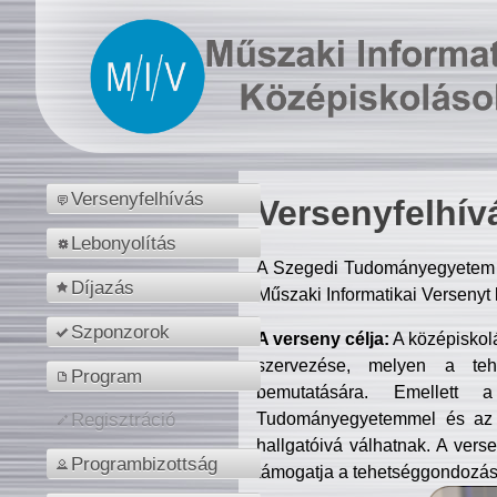
Versenyfelhívás
Versenyfelhív
Lebonyolítás
A Szegedi Tudományegyetem M
Díjazás
Műszaki Informatikai Versenyt
Szponzorok
A verseny célja:
A középiskol
szervezése, melyen a tehe
Program
bemutatására. Emellett 
Tudományegyetemmel és az o
Regisztráció
hallgatóivá válhatnak. A verse
Programbizottság
támogatja a tehetséggondozást