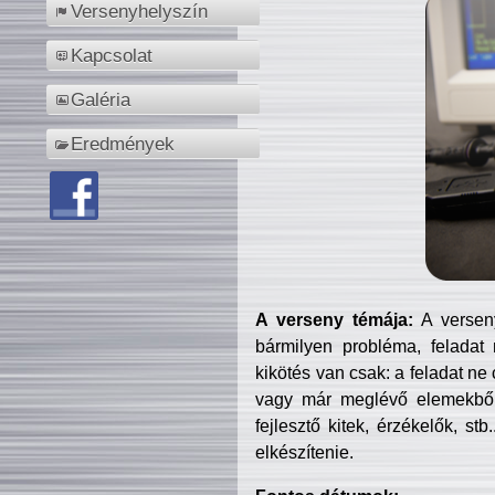
Versenyhelyszín
Kapcsolat
Galéria
Eredmények
A verseny témája:
A verseny
bármilyen probléma, feladat
kikötés van csak: a feladat ne
vagy már meglévő elemekből ö
fejlesztő kitek, érzékelők, st
elkészítenie.