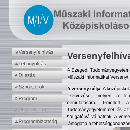
Versenyfelhívás
Versenyfelhív
Lebonyolítás
A Szegedi Tudományegyetem M
Díjazás
Műszaki Informatikai Versenyt
Szponzorok
A verseny célja:
A középiskol
szervezése, melyen a tehe
Program
bemutatására. Emellett 
Tudományegyetemmel és az o
Regisztráció
hallgatóivá válhatnak. A verse
Programbizottság
támogatja a tehetséggondozást