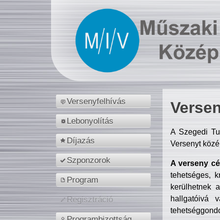
Versenyfelhívás
Versen
Lebonyolítás
A Szegedi Tu
Díjazás
Versenyt közé
Szponzorok
A verseny cél
tehetséges, k
Program
kerülhetnek 
hallgatóivá 
Regisztráció
tehetséggondo
Programbizottság