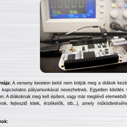
mája:
A verseny keretein belül nem kötjük meg a diákok kezét 
 kapcsolatos pályamunkával nevezhetnek. Egyetlen kikötés 
jon. A diákoknak meg kell építeni, vagy már meglévő elemekből ö
ok, fejlesztő kitek, érzékelők, stb...), amely működtetésé
mok: