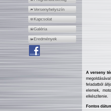
Versenyhelyszín
Kapcsolat
Galéria
Eredmények
A verseny té
megoldásával
feladatból áll
elemek, motor
elkészítenie.
Fontos dátu