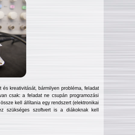
és kreativitását, bármilyen probléma, feladat
van csak: a feladat ne csupán programozási
ssze kell állítania egy rendszert (elektronikai
hez szükséges szoftvert is a diákoknak kell