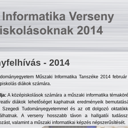
yfelhívás - 2014
dományegyetem Műszaki Informatika Tanszéke 2014 február 2
piskolás diákok számára.
ja:
A középiskolások számára a műszaki informatika témakör
reatív diákok lehetőséget kaphatnak eredményeik bemutatásá
a Szegedi Tudományegyetemmel és az ott dolgozó oktatókka
válhatnak. A verseny hosszabb távon a hallgatói tudásszi
zást, valamint a műszaki informatikai képzés népszerűsítését.